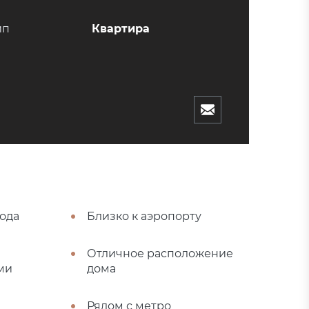
ип
Квартира
рода
Близко к аэропорту
Отличное расположение
ми
дома
Рядом с метро