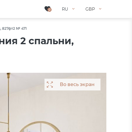
RU
RU
GBP
GBP
0
0
, 827фт2 № 471
ия 2 спальни,
Во весь экран