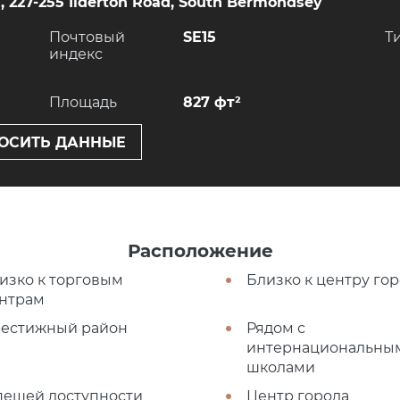
 227-255 Ilderton Road, South Bermondsey
Почтовый
SE15
Т
индекс
Площадь
827 фт²
ОСИТЬ ДАННЫЕ
Расположение
изко к торговым
Близко к центру го
нтрам
естижный район
Рядом с
интернациональны
школами
пешей доступности
Центр города