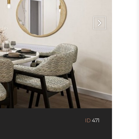
ID
471