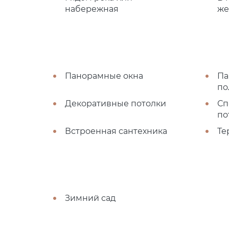
набережная
же
Панорамные окна
Па
по
Декоративные потолки
Сп
по
Встроенная сантехника
Те
Зимний сад