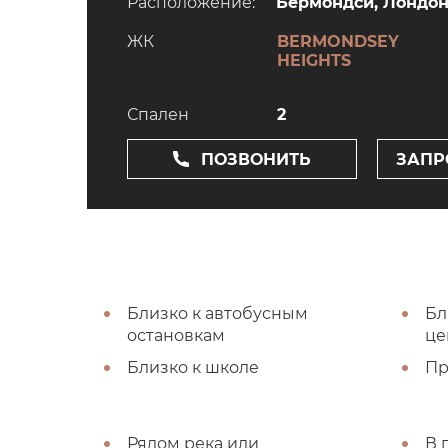
Расположение:
Бермондси, Лондон,
ЖК
BERMONDSEY
HEIGHTS
Спален
2
ПОЗВОНИТЬ
ЗАПР
Близко к автобусным
Бл
остановкам
це
Близко к школе
Пр
Рядом река или
В 