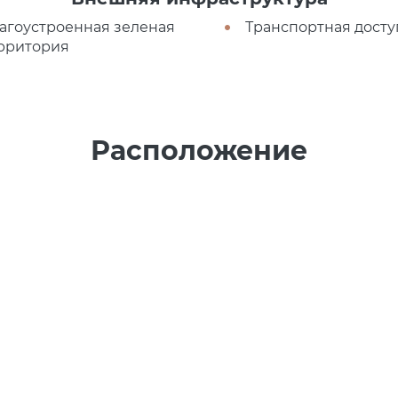
агоустроенная зеленая
Транспортная досту
рритория
Расположение