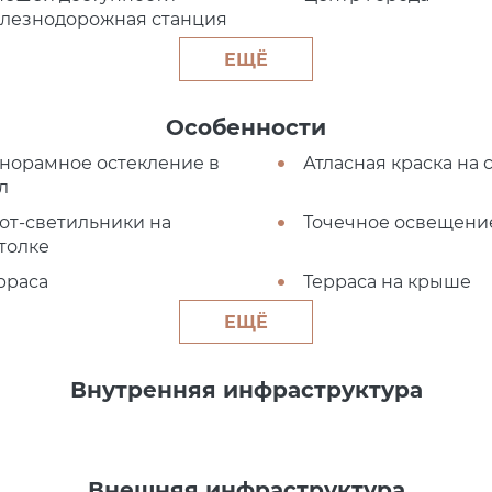
лезнодорожная станция
ЕЩЁ
Особенности
норамное остекление в
Атласная краска на 
л
от-светильники на
Точечное освещени
толке
рраса
Терраса на крыше
ЕЩЁ
Внутренняя инфраструктура
Внешняя инфраструктура