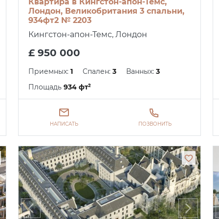
Квартира в Кингстон-апон-Темс,
Лондон, Великобритания 3 спальни,
934фт2 № 2203
Кингстон-апон-Темс, Лондон
£ 950 000
Приемных:
1
Спален:
3
Ванных:
3
Площадь
934 фт²
НАПИСАТЬ
ПОЗВОНИТЬ