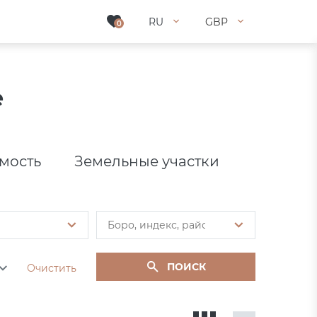
RU
RU
GBP
GBP
0
0
е
мость
Земельные участки
ПОИСК
Очистить