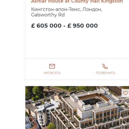
Ashlar House at County Hall Kingston
Кингстон-апон-Темс, Лондон,
Galsworthy Rd
£ 605 000 - £ 950 000
НАПИСАТЬ
ПОЗВОНИТЬ