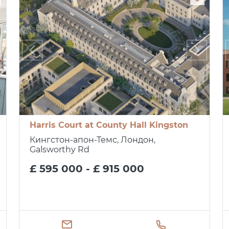
Harris Court at County Hall Kingston
Кингстон-апон-Темс, Лондон,
Galsworthy Rd
£ 595 000 - £ 915 000