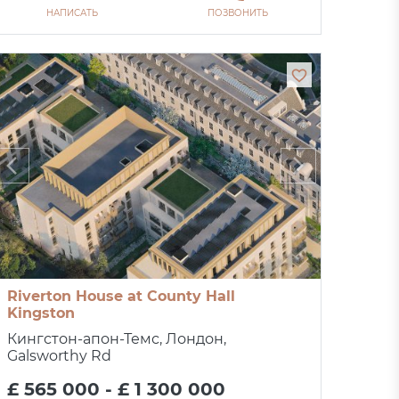
НАПИСАТЬ
ПОЗВОНИТЬ
Riverton House at County Hall
Kingston
Кингстон-апон-Темс, Лондон,
Galsworthy Rd
£ 565 000 - £ 1 300 000