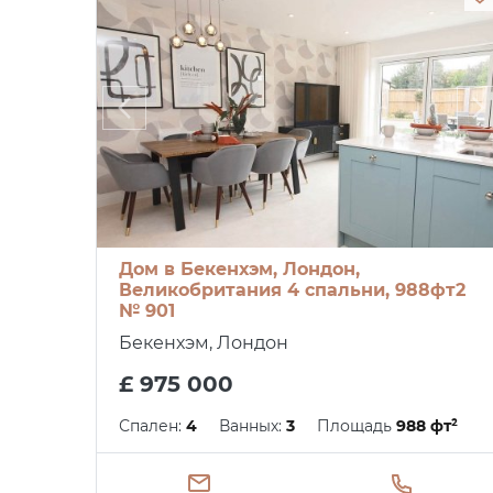
Дом в Бекенхэм, Лондон,
Великобритания 4 спальни, 988фт2
№ 901
Бекенхэм, Лондон
£ 975 000
Спален:
4
Ванных:
3
Площадь
988 фт²