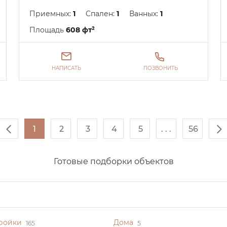
Приемных:
1
Спален:
1
Ванных:
1
Площадь
608 фт²
НАПИСАТЬ
ПОЗВОНИТЬ
1
2
3
4
5
. . .
56
Готовые подборки объектов
ройки
Дома
165
5