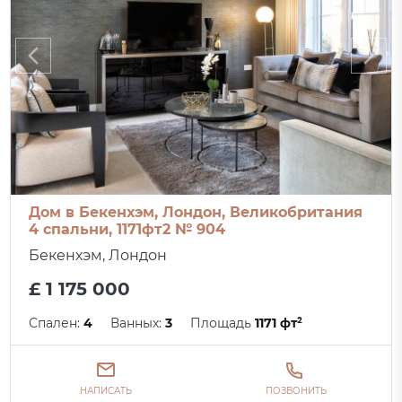
Дом в Бекенхэм, Лондон, Великобритания
4 спальни, 1171фт2 № 904
Бекенхэм, Лондон
£ 1 175 000
Спален:
4
Ванных:
3
Площадь
1171 фт²
НАПИСАТЬ
ПОЗВОНИТЬ