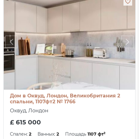
Дом в Оквуд, Лондон, Великобритания 2
спальни, 1107фт2 № 1766
Оквуд, Лондон
£ 615 000
Спален:
2
Ванных:
2
Площадь
1107 фт²