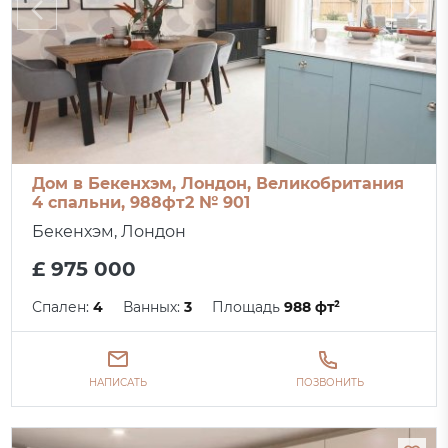
Дом в Бекенхэм, Лондон, Великобритания
4 спальни, 988фт2 № 901
Бекенхэм, Лондон
£ 975 000
Спален:
4
Ванных:
3
Площадь
988 фт²
НАПИСАТЬ
ПОЗВОНИТЬ