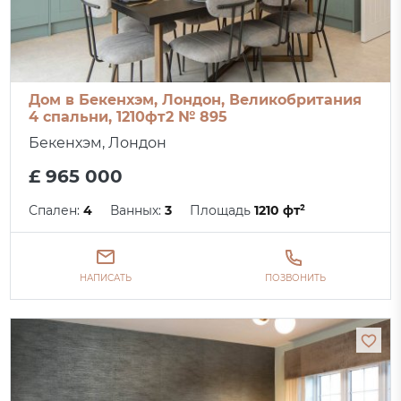
Дом в Бекенхэм, Лондон, Великобритания
4 спальни, 1210фт2 № 895
Бекенхэм, Лондон
£ 965 000
Спален:
4
Ванных:
3
Площадь
1210 фт²
НАПИСАТЬ
ПОЗВОНИТЬ