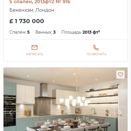
5 спален, 2013фт2 № 916
Бекенхэм, Лондон
£ 1 730 000
Спален:
5
Ванных:
3
Площадь
2013 фт²
НАПИСАТЬ
ПОЗВОНИТЬ