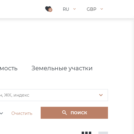
RU
RU
GBP
GBP
0
0
мость
Земельные участки
ПОИСК
Очистить