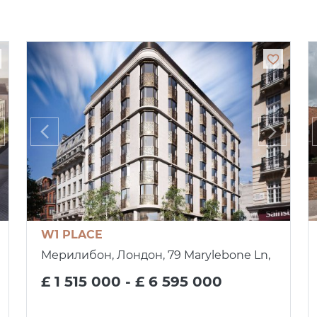
W1 PLACE
Мерилибон, Лондон, 79 Marylebone Ln,
£ 1 515 000 - £ 6 595 000