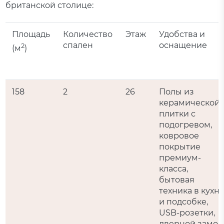
британской столице:
Площадь
Количество
Этаж
Удобства и
спален
оснащение
2
(м
)
158
2
26
Полы из
керамической
плитки с
подогревом,
ковровое
покрытие
премиум-
класса,
бытовая
техника в кухн
и подсобке,
USB-розетки,
дверной замок