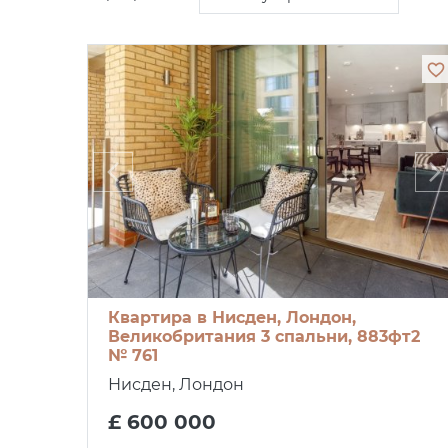
Квартира в Нисден, Лондон,
Великобритания 3 спальни, 883фт2
№ 761
Нисден, Лондон
£ 600 000