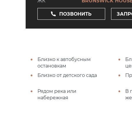
ЖК
BRUNSWICK HOUS
ПОЗВОНИТЬ
ЗАПР
Близко к автобусным
Бл
остановкам
це
Близко от детского сада
Пр
Рядом река или
В 
набережная
же