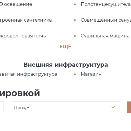
D освещение
Полотенцесушител
троенная сантехника
Совмещенный сану
кроволновая печь
Сушильная машина
ЕЩЁ
Внешняя инфраструктура
звитая инфраструктура
Магазин
нировкой
Цена, £