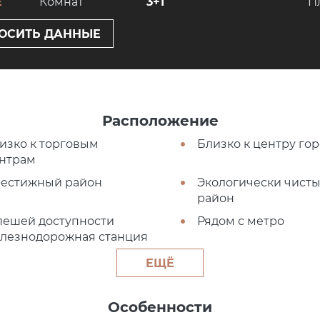
E
Комнат
3+1
П
ОСИТЬ ДАННЫЕ
Расположение
изко к торговым
Близко к центру го
нтрам
естижный район
Экологически чист
район
пешей доступности
Рядом с метро
лезнодорожная станция
ЕЩЁ
Особенности