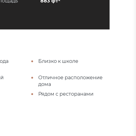
лощадь
883 фт²
рода
Близко к школе
ый
Отличное расположение
дома
Рядом с ресторанами