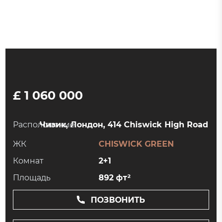
£ 1 060 000
Расположение:
Чизик, Лондон, 414 Chiswick High Road
ЖК
CHISWICK GREEN
Комнат
2+1
Площадь
892 фт²
ПОЗВОНИТЬ