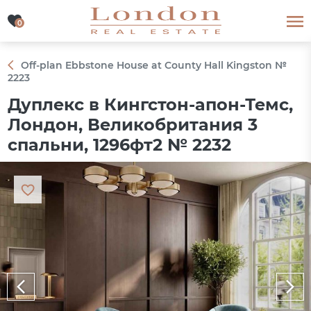
0
0
Off-plan Ebbstone House at County Hall Kingston №
2223
Дуплекс в Кингстон-апон-Темс,
Лондон, Великобритания 3
спальни, 1296фт2 № 2232