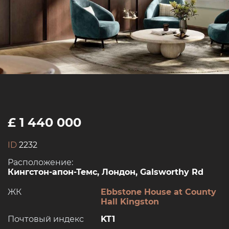
£ 1 440 000
ID
2232
Расположение:
Кингстон-апон-Темс, Лондон, Galsworthy Rd
ЖК
Ebbstone House at County
Hall Kingston
Почтовый индекс
KT1