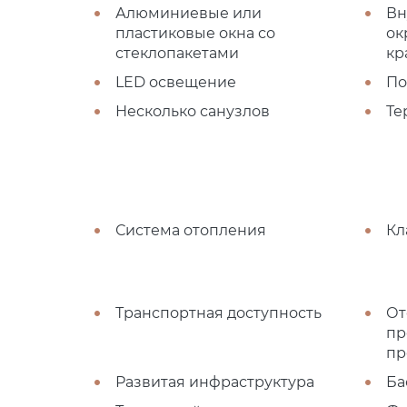
Алюминиевые или
Вн
пластиковые окна со
ок
стеклопакетами
кр
LED освещение
По
Несколько санузлов
Те
Система отопления
Кл
Транспортная доступность
От
пр
пр
Развитая инфраструктура
Ба