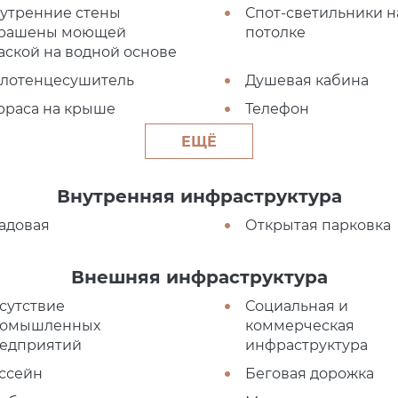
утренние стены
Спот-светильники н
рашены моющей
потолке
аской на водной основе
лотенцесушитель
Душевая кабина
рраса на крыше
Телефон
ЕЩЁ
Внутренняя инфраструктура
адовая
Открытая парковка
Внешняя инфраструктура
сутствие
Социальная и
омышленных
коммерческая
едприятий
инфраструктура
ссейн
Беговая дорожка