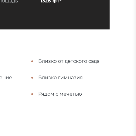
лощадь
1328 фт²
Близко от детского сада
ение
Близко гимназия
Рядом с мечетью