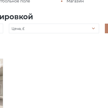
тбольное поле
Магазин
нировкой
Цена, £