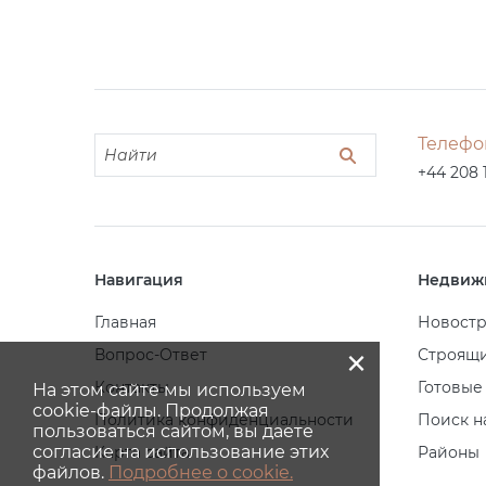
Телефо
+44 208 
Навигация
Недвиж
Главная
Новост
×
Вопрос-Ответ
Строящ
Контакты
Готовые
На этом сайте мы используем
cookie-файлы. Продолжая
Политика конфиденциальности
Поиск н
пользоваться сайтом, вы даете
согласие на использование этих
Карта сайта
Районы
файлов.
Подробнее о cookie.