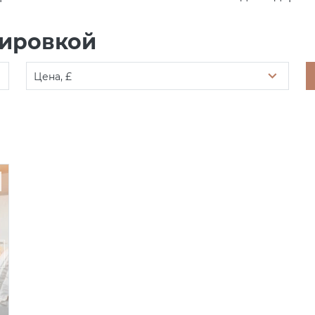
нировкой
Цена, £