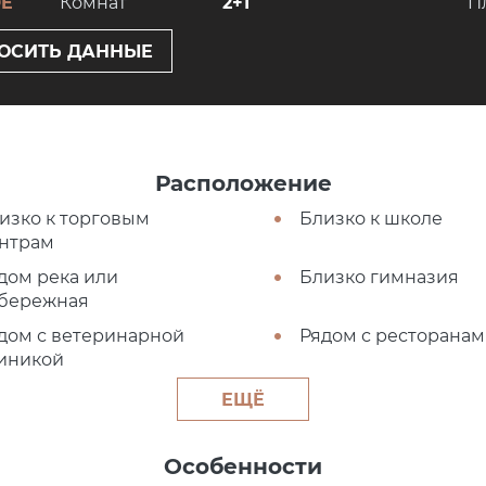
DE
Комнат
2+1
П
ОСИТЬ ДАННЫЕ
Расположение
изко к торговым
Близко к школе
нтрам
дом река или
Близко гимназия
бережная
дом с ветеринарной
Рядом с ресторана
иникой
ЕЩЁ
Особенности