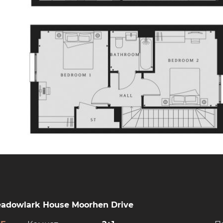
eadowlark House Moorhen Drive