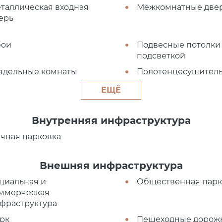
таллическая входная
Межкомнатные две
ерь
бои
Подвесные потолки
подсветкой
здельные комнаты
Полотенцесушител
ЕЩЁ
Внутренняя инфраструктура
чная парковка
Внешняя инфраструктура
циальная и
Общественная парк
ммерческая
фраструктура
рк
Пешеходные дорож