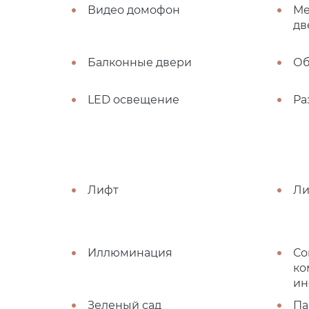
Видео домофон
Ме
дв
Балконные двери
О
LED освещение
Ра
Лифт
Ли
Иллюминация
Со
ко
ин
Зеленый сад
Па