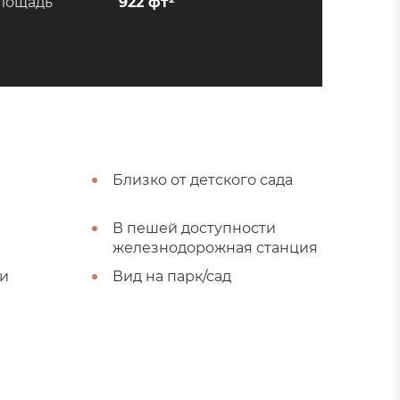
лощадь
922 фт²
Близко от детского сада
В пешей доступности
железнодорожная станция
ми
Вид на парк/сад