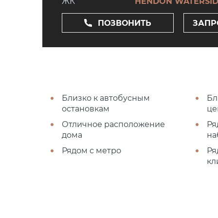
ЖК
HENDON WATERSI
ПОЗВОНИТЬ
ЗАПР
Близко к автобусным
Бл
остановкам
це
Отличное расположение
Ря
дома
на
Рядом с метро
Ря
кл