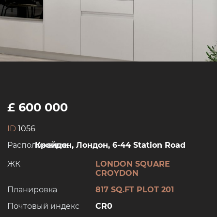
£ 600 000
ID
1056
Расположение:
Кройдон, Лондон, 6-44 Station Road
ЖК
LONDON SQUARE
CROYDON
Планировка
817 SQ.FT PLOT 201
Почтовый индекс
CR0