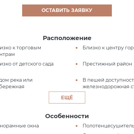
ОСТАВИТЬ ЗАЯВКУ
Расположение
изко к торговым
Близко к центру го
нтрам
изко от детского сада
Престижный район
дом река или
В пешей доступнос
бережная
железнодорожная с
ЕЩЁ
Особенности
норамные окна
Полотенцесушител