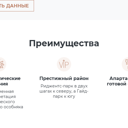
ТЬ ДАННЫЕ
Преимущества
гические
Престижный район
Апарта
ния
готовой
Риджентс-парк в двух
шагах к северу, а Гайд-
менная
парк к югу
ретация
ческого
о особняка