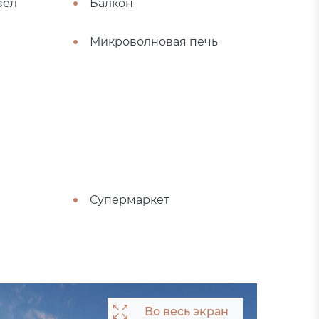
зел
Балкон
Микроволновая печь
Супермаркет
Во весь экран
Во весь экран