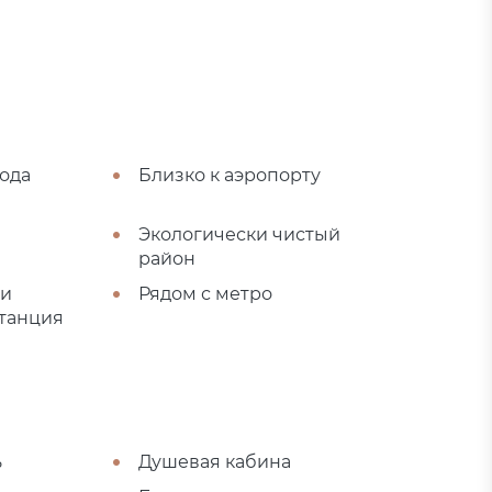
рода
Близко к аэропорту
Экологически чистый
район
ти
Рядом с метро
танция
ь
Душевая кабина