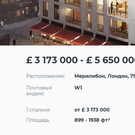
£ 3 173 000 - £ 5 650 0
Расположение:
Мерилибон, Лондон, 79
Почтовый
W1
индекс
1 спальня
от £ 3 173 000
Площадь
899 - 1938 фт²