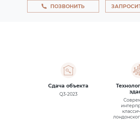
ПОЗВОНИТЬ
ЗАПРОСИ
Сдача объекта
Техноло
зда
Q3-2023
Совре
интерп
класси
лондонског