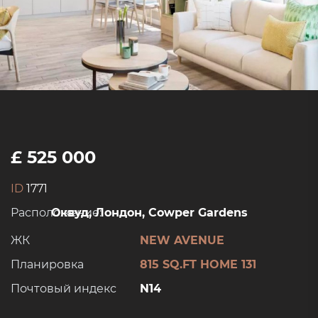
£ 525 000
ID
1771
Расположение:
Оквуд, Лондон, Cowper Gardens
ЖК
NEW AVENUE
Планировка
815 SQ.FT HOME 131
Почтовый индекс
N14