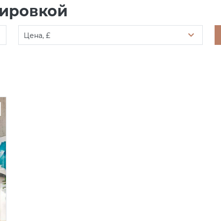
нировкой
Цена, £