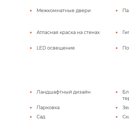
Межкомнатные двери
Па
Атласная краска на стенах
Ги
LED освещение
По
Ландшафтный дизайн
Бл
те
Парковка
Зе
Сад
Ск