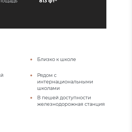
лощадь
813 фт²
Близко к школе
ый
Рядом с
интернациональными
школами
В пешей доступности
железнодорожная станция