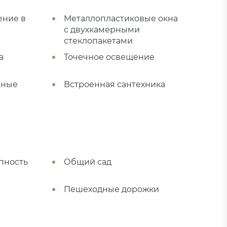
ение в
Металлопластиковые окна
с двухкамерными
стеклопакетами
а
Точечное освещение
нные
Встроенная сантехника
пность
Общий сад
Пешеходные дорожки