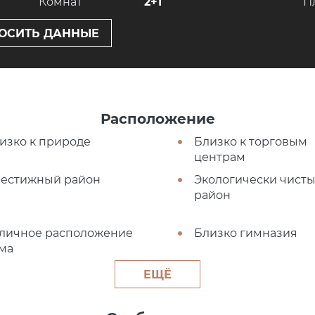
Комнат
2+1
П
ОСИТЬ ДАННЫЕ
Расположение
изко к природе
Близко к торговым
центрам
естижный район
Экологически чист
район
личное расположение
Близко гимназия
ма
ЕЩЁ