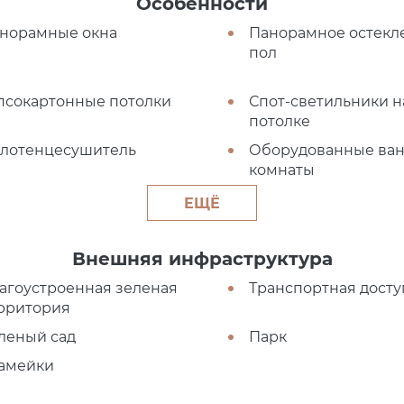
Особенности
норамные окна
Панорамное остекл
пол
псокартонные потолки
Спот-светильники н
потолке
лотенцесушитель
Оборудованные ва
комнаты
ЕЩЁ
Внешняя инфраструктура
агоустроенная зеленая
Транспортная досту
рритория
леный сад
Парк
амейки