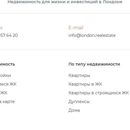
Недвижимость для жизни и инвестиций в Лондоне
н
E-mail
157 64 20
info@london.realestate
имость
По типу недвижимости
ройки
Квартиры
иеся ЖК
Квартиры в ЖК
 ЖК
Квартиры в строящихся ЖК
а карте
Дуплексы
Дома