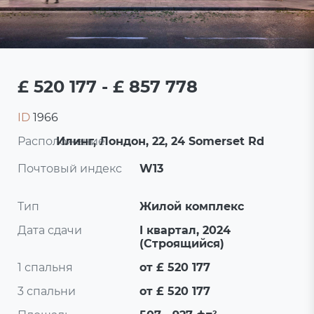
£ 520 177 - £ 857 778
ID
1966
Расположение:
Илинг, Лондон, 22, 24 Somerset Rd
Почтовый индекс
W13
Тип
Жилой комплекс
Дата сдачи
I квартал, 2024
(Строящийся)
1 спальня
от £ 520 177
3 спальни
от £ 520 177