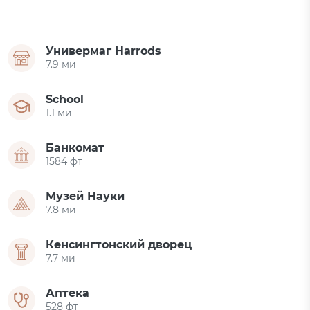
Универмаг Harrods
7.9 ми
School
1.1 ми
Банкомат
1584 фт
Музей Науки
7.8 ми
Кенсингтонский дворец
7.7 ми
Аптека
528 фт