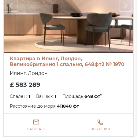
Квартира в Илинг, Лондон,
Великобритания 1 спальня, 648фт2 № 1970
Илинг, Лондон
£ 583 289
Спален:
1
Ванных:
1
Площадь
648 фт²
Расстояние до моря
411840 фт
НАПИСАТЬ
ПОЗВОНИТЬ