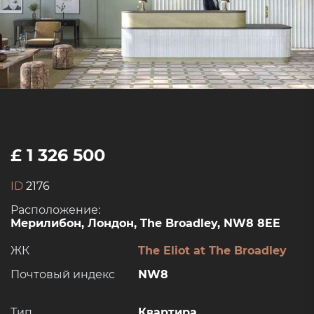
£ 1 326 500
ID
2176
Расположение:
Мерилибон, Лондон, The Broadley, NW8 8EE
ЖК
The Eliot at The Broadley
Почтовый индекс
NW8
Тип
Квартира