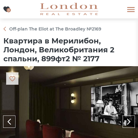
0
0
Off-plan The Eliot at The Broadley №2169
Квартира в Мерилибон,
Лондон, Великобритания 2
спальни, 899фт2 № 2177