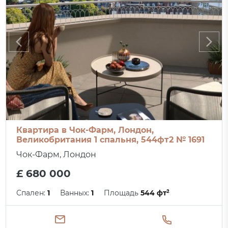
Квартира в Чок-Фарм, Лондон,
Великобритания 1 спальня, 544фт2 № 1691
Чок-Фарм, Лондон
£ 680 000
Спален:
1
Ванных:
1
Площадь
544 фт²