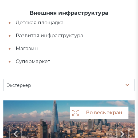
Внешняя инфраструктура
Детская площадка
Развитая инфраструктура
Магазин
Супермаркет
Экстерьер
Во весь экран
Во весь экран
Во весь экран
Во весь экран