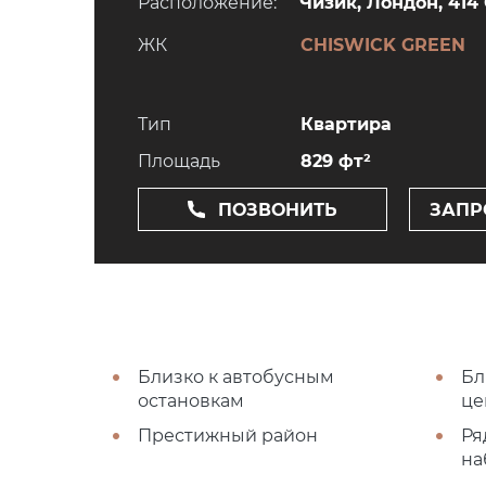
Расположение:
Чизик, Лондон, 414
ЖК
CHISWICK GREEN
Тип
Квартира
Площадь
829 фт²
ПОЗВОНИТЬ
ЗАПР
Близко к автобусным
Бл
остановкам
це
Престижный район
Ря
на