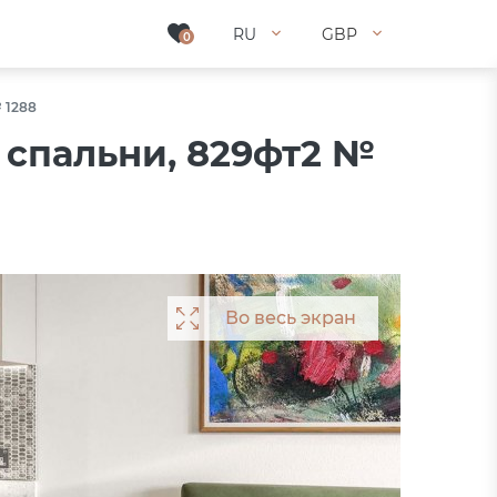
RU
RU
GBP
GBP
0
0
 1288
 спальни, 829фт2 №
Во весь экран