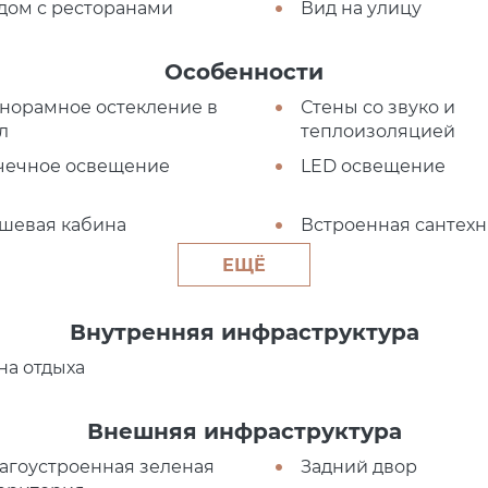
дом с ресторанами
Вид на улицу
Особенности
норамное остекление в
Стены со звуко и
л
теплоизоляцией
чечное освещение
LED освещение
шевая кабина
Встроенная сантехн
ЕЩЁ
Внутренняя инфраструктура
на отдыха
Внешняя инфраструктура
агоустроенная зеленая
Задний двор