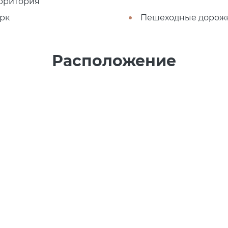
рритория
рк
Пешеходные дорож
Расположение