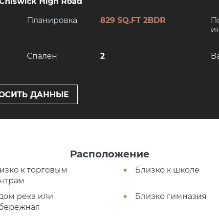
 Chiswick High Road
Планировка
829 SQ.FT 2BDR
П
и
Спален
2
В
ОСИТЬ ДАННЫЕ
Расположение
изко к торговым
Близко к школе
нтрам
дом река или
Близко гимназия
бережная