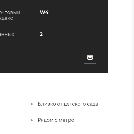
очтовый
W4
ндекс
анных
2
Близко от детского сада
Рядом с метро