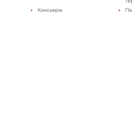
те
Консьерж
Па