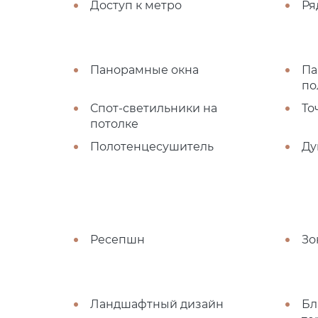
Доступ к метро
Ря
Панорамные окна
Па
по
Спот-светильники на
То
потолке
Полотенцесушитель
Ду
Ресепшн
Зо
Ландшафтный дизайн
Бл