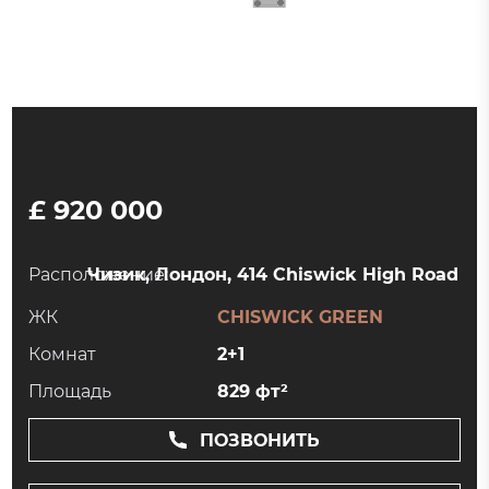
£ 920 000
Расположение:
Чизик, Лондон, 414 Chiswick High Road
ЖК
CHISWICK GREEN
Комнат
2+1
Площадь
829 фт²
ПОЗВОНИТЬ