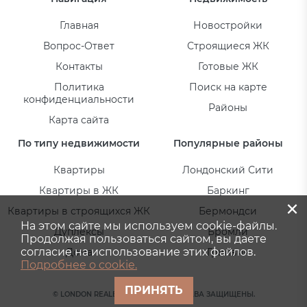
Главная
Новостройки
Вопрос-Ответ
Строящиеся ЖК
Контакты
Готовые ЖК
Политика
Поиск на карте
конфиденциальности
Районы
Карта сайта
По типу недвижимости
Популярные районы
Квартиры
Лондонский Сити
Квартиры в ЖК
Баркинг
×
Квартиры в строящихся ЖК
Бермондси
На этом сайте мы используем cookie-файлы.
Дуплексы
Бромли
Продолжая пользоваться сайтом, вы даете
согласие на использование этих файлов.
Дома
Гринвич
Подробнее о cookie.
ПРИНЯТЬ
© LONDON REALESTATE 2026. ВСЕ ПРАВА ЗАЩИЩЕНЫ.