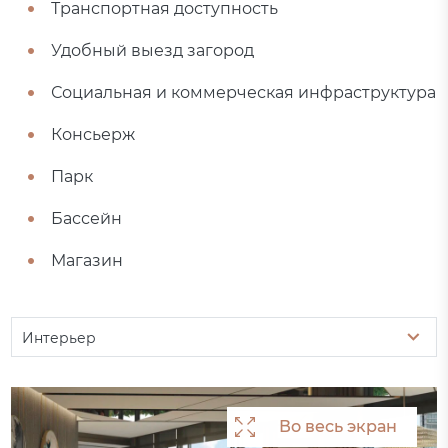
Транспортная доступность
Удобный выезд загород
Социальная и коммерческая инфраструктура
Консьерж
Парк
Бассейн
Магазин
Интерьер
Во весь экран
Во весь экран
Во весь экран
Во весь экран