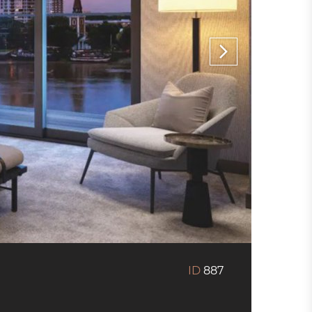
ID
887