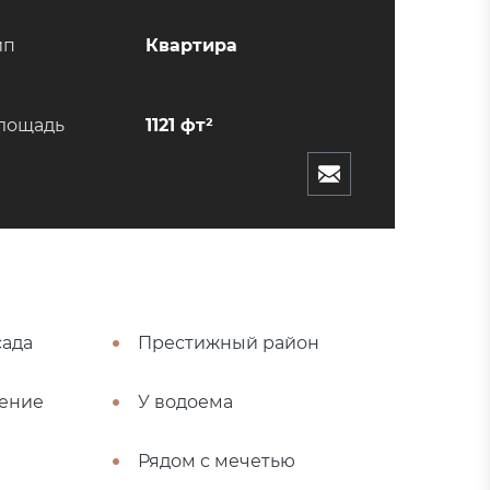
ип
Квартира
лощадь
1121 фт²
сада
Престижный район
ение
У водоема
Рядом с мечетью