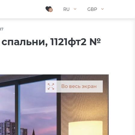
RU
RU
GBP
GBP
0
0
87
спальни, 1121фт2 №
Во весь экран