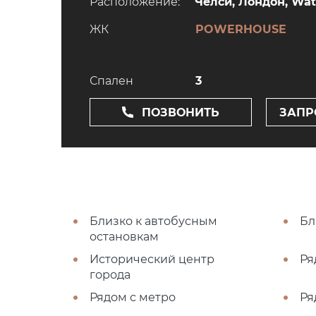
Расположение:
Челси, Лондон, Wat
ЖК
POWERHOUSE
Спален
3
ПОЗВОНИТЬ
ЗАПР
Близко к автобусным
Бл
остановкам
Исторический центр
Ря
города
Рядом с метро
Ря