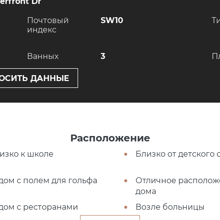
erfront Dr
Почтовый
SW10
Т
индекс
Ванных
3
П
ОСИТЬ ДАННЫЕ
Расположение
изко к школе
Близко от детского 
дом с полем для гольфа
Отличное располож
дома
дом с ресторанами
Возле больницы