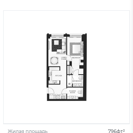
Жилая площадь
796фт²