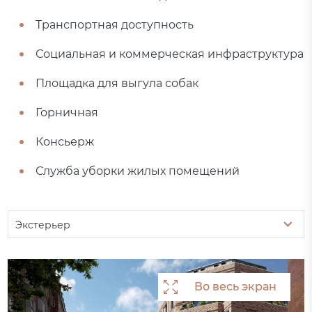
Транспортная доступность
Социальная и коммерческая инфраструктура
Площадка для выгула собак
Горничная
Консьерж
Служба уборки жилых помещений
Экстерьер
Во весь экран
Во весь экран
Во весь экран
Во весь экран