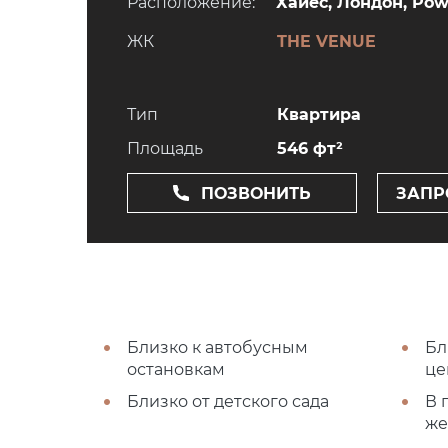
Расположение:
Хайес, Лондон, Po
ЖК
THE VENUE
Тип
Квартира
Площадь
546 фт²
ПОЗВОНИТЬ
ЗАПР
Близко к автобусным
Бл
остановкам
це
Близко от детского сада
В 
же