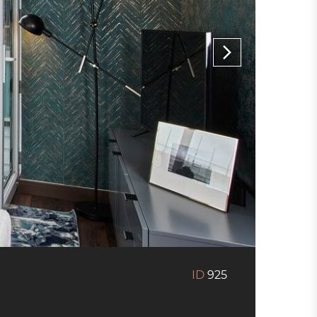
ID
925