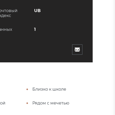
очтовый
UB
ндекс
анных
1
Близко к школе
ной
Рядом с мечетью