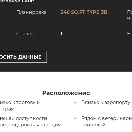
werhouse Lane
Планировка
546 SQ.FT TYPE 3B
П
и
Спален
1
В
ОСИТЬ ДАННЫЕ
Расположение
изко к торговым
Близко к аэропорту
нтрам
пешей доступности
Рядом с ветеринар
лезнодорожная станция
клиникой