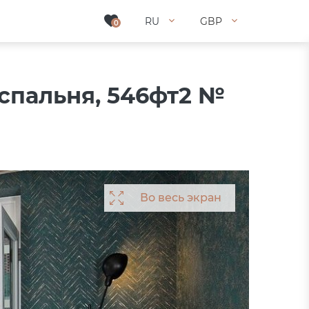
RU
RU
GBP
GBP
0
0
 спальня, 546фт2 №
Во весь экран