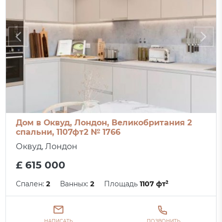
Дом в Оквуд, Лондон, Великобритания 2
спальни, 1107фт2 № 1766
Оквуд, Лондон
£ 615 000
Спален:
2
Ванных:
2
Площадь
1107 фт²
НАПИСАТЬ
ПОЗВОНИТЬ