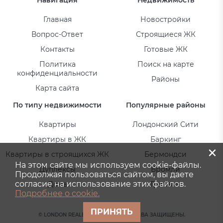
Главная
Новостройки
Вопрос-Ответ
Строящиеся ЖК
Контакты
Готовые ЖК
Политика
Поиск на карте
конфиденциальности
Районы
Карта сайта
По типу недвижимости
Популярные районы
Квартиры
Лондонский Сити
Квартиры в ЖК
Баркинг
×
Квартиры в строящихся ЖК
Бермондси
На этом сайте мы используем cookie-файлы.
Дуплексы
Бромли
Продолжая пользоваться сайтом, вы даете
согласие на использование этих файлов.
Дома
Гринвич
Подробнее о cookie.
ПРИНЯТЬ
© LONDON REALESTATE 2026. ВСЕ ПРАВА ЗАЩИЩЕНЫ.