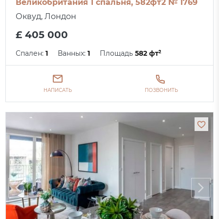
Великобритания 1 спальня, 582фт2 № 1769
Оквуд, Лондон
£ 405 000
Спален:
1
Ванных:
1
Площадь
582 фт²
НАПИСАТЬ
ПОЗВОНИТЬ