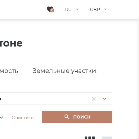
RU
RU
GBP
GBP
0
0
тоне
мость
Земельные участки
ПОИСК
Очистить