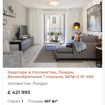
Квартира в Уоллингтон, Лондон,
Великобритания 1 спальня, 667фт2 № 480
Уоллингтон, Лондон
£ 421 995
Спален:
1
Площадь
667 фт²