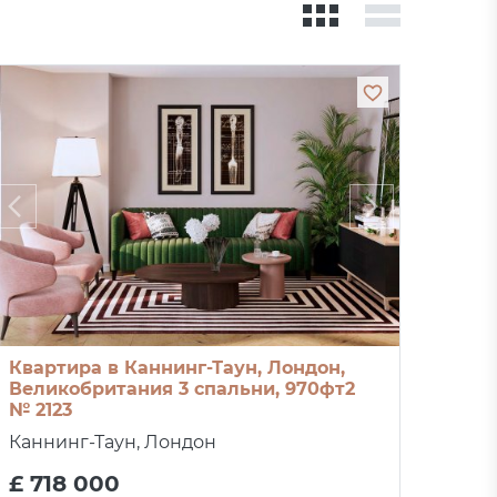
Квартира в Каннинг-Таун, Лондон,
Великобритания 3 спальни, 970фт2
№ 2123
Каннинг-Таун, Лондон
£ 718 000