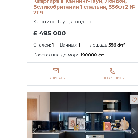
Квартира в Каннинг-Таун, Лондон,
Великобритания 1 спальня, 556фт2 №
2119
Каннинг-Таун, Лондон
£ 495 000
Спален:
1
Ванных:
1
Площадь
556 фт²
Расстояние до моря
190080 фт
НАПИСАТЬ
ПОЗВОНИТЬ