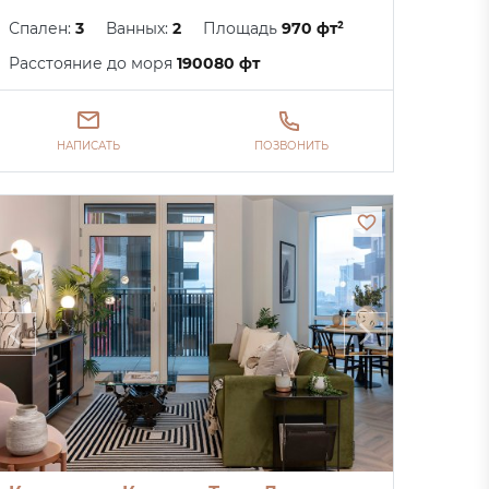
Спален:
3
Ванных:
2
Площадь
970 фт²
Расстояние до моря
190080 фт
НАПИСАТЬ
ПОЗВОНИТЬ