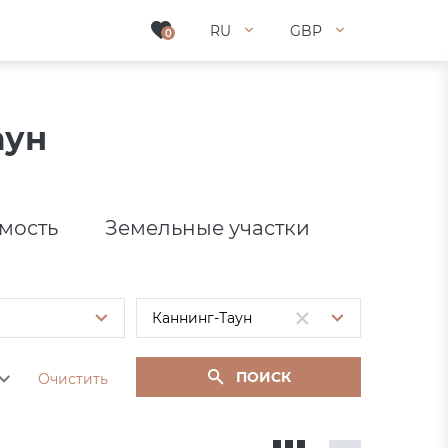
RU
RU
GBP
GBP
0
0
аун
мость
Земельные участки
ПОИСК
Очистить