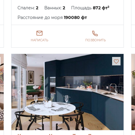
Спален:
2
Ванных:
2
Площадь
872 фт²
Расстояние до моря
190080 фт
НАПИСАТЬ
ПОЗВОНИТЬ