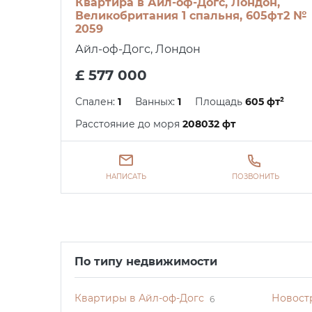
Квартира в Айл-оф-Догс, Лондон,
Великобритания 1 спальня, 605фт2 №
2059
Айл-оф-Догс, Лондон
£ 577 000
Спален:
1
Ванных:
1
Площадь
605 фт²
Расстояние до моря
208032 фт
НАПИСАТЬ
ПОЗВОНИТЬ
По типу недвижимости
Квартиры в Айл-оф-Догс
Новост
6