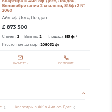
Квартира в Айл-оф-Догс, Лондон,
Великобритания 2 спальни, 815фт2 №
2060
Айл-оф-Догс, Лондон
£ 873 500
Спален:
2
Ванных:
2
Площадь
815 фт²
Расстояние до моря
208032 фт
НАПИСАТЬ
ПОЗВОНИТЬ
с
Квартиры в ЖК в Айл-оф-Догс
2
6