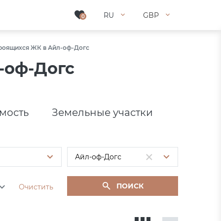
RU
RU
GBP
GBP
0
0
троящихся ЖК в Айл-оф-Догс
-оф-Догс
мость
Земельные участки
ПОИСК
Очистить