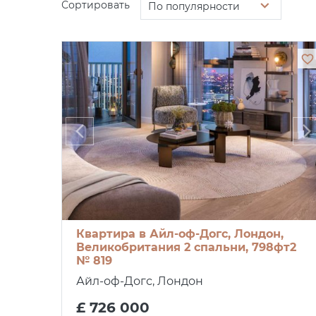
Сортировать
По популярности
Квартира в Айл-оф-Догс, Лондон,
Великобритания 2 спальни, 798фт2
№ 819
Айл-оф-Догс, Лондон
£ 726 000