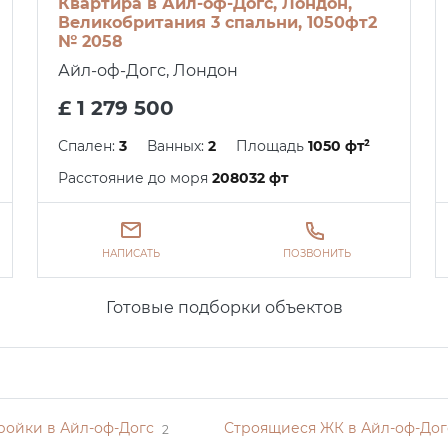
Квартира в Айл-оф-Догс, Лондон,
Великобритания 3 спальни, 1050фт2
№ 2058
Айл-оф-Догс, Лондон
£ 1 279 500
Спален:
3
Ванных:
2
Площадь
1050 фт²
Расстояние до моря
208032 фт
НАПИСАТЬ
ПОЗВОНИТЬ
Готовые подборки объектов
ройки в Айл-оф-Догс
Строящиеся ЖК в Айл-оф-Дог
2