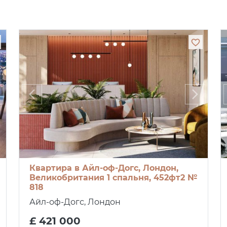
Квартира в Айл-оф-Догс, Лондон,
Великобритания 1 спальня, 452фт2 №
818
Айл-оф-Догс, Лондон
£ 421 000