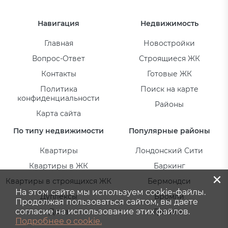
Навигация
Недвижимость
Главная
Новостройки
Вопрос-Ответ
Строящиеся ЖК
Контакты
Готовые ЖК
Политика
Поиск на карте
конфиденциальности
Районы
Карта сайта
По типу недвижимости
Популярные районы
Квартиры
Лондонский Сити
Квартиры в ЖК
Баркинг
×
Квартиры в строящихся ЖК
Бермондси
На этом сайте мы используем cookie-файлы.
Дуплексы
Бромли
Продолжая пользоваться сайтом, вы даете
согласие на использование этих файлов.
Дома
Гринвич
Подробнее о cookie.