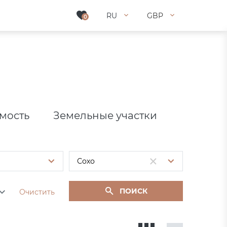
RU
RU
GBP
GBP
0
0
мость
Земельные участки
ПОИСК
Очистить