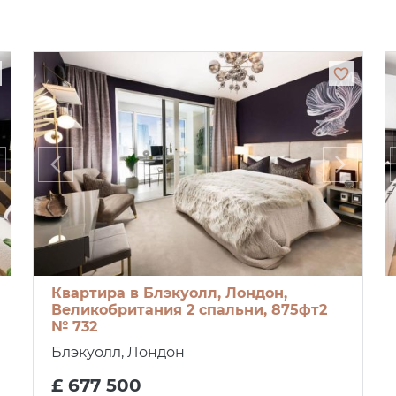
Квартира в Блэкуолл, Лондон,
Великобритания 2 спальни, 875фт2
№ 732
Блэкуолл, Лондон
£ 677 500