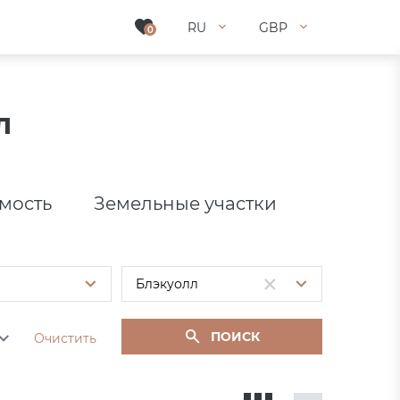
RU
RU
GBP
GBP
0
0
л
мость
Земельные участки
ПОИСК
Очистить