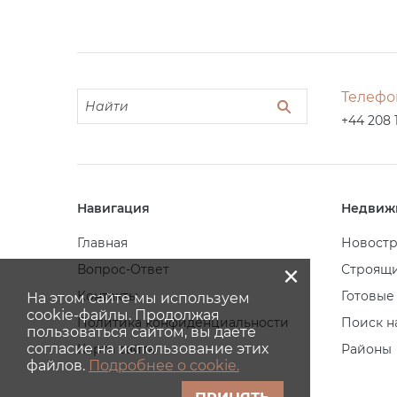
Телефо
+44 208 
Навигация
Недвиж
Главная
Новост
×
Вопрос-Ответ
Строящ
Контакты
Готовые
На этом сайте мы используем
cookie-файлы. Продолжая
Политика конфиденциальности
Поиск н
пользоваться сайтом, вы даете
согласие на использование этих
Карта сайта
Районы
файлов.
Подробнее о cookie.