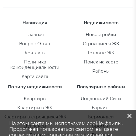
Навигация
Недвижимость
Главная
Новостройки
Вопрос-Ответ
Строящиеся ЖК
Контакты
Готовые ЖК
Политика
Поиск на карте
конфиденциальности
Районы
Карта сайта
По типу недвижимости
Популярные районы
Квартиры
Лондонский Сити
Квартиры в ЖК
Баркинг
×
Квартиры в строящихся ЖК
Бермондси
На этом сайте мы используем cookie-файлы.
Дуплексы
Бромли
Продолжая пользоваться сайтом, вы даете
согласие на использование этих файлов.
Дома
Гринвич