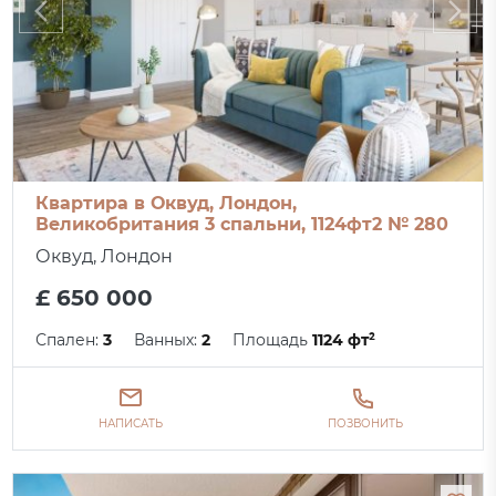
Квартира в Оквуд, Лондон,
Великобритания 3 спальни, 1124фт2 № 280
Оквуд, Лондон
£ 650 000
Спален:
3
Ванных:
2
Площадь
1124 фт²
НАПИСАТЬ
ПОЗВОНИТЬ