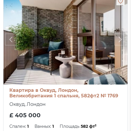
Квартира в Оквуд, Лондон,
Великобритания 1 спальня, 582фт2 № 1769
Оквуд, Лондон
£ 405 000
Спален:
1
Ванных:
1
Площадь
582 фт²