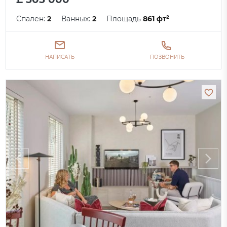
Спален:
2
Ванных:
2
Площадь
861 фт²
НАПИСАТЬ
ПОЗВОНИТЬ